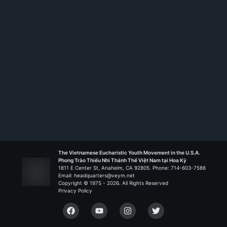
Rank:
HS TT
Hướng Dương - Garden Grove
Liên Đoàn Nguồn Sống
The Vietnamese Eucharistic Youth Movement in the U.S.A.
Phong Trào Thiếu Nhi Thánh Thể Việt Nam tại Hoa Kỳ
1811 E Center St, Anaheim, CA 92805. Phone: 714-603-7586
Email: headquarters@veym.net
Copyright © 1975 -
2026
. All Rights Reserved
Privacy Policy
Facebook
YouTube
Instagram
Twitter