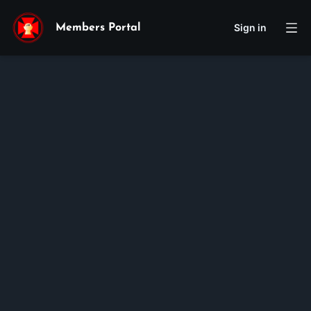
Sign in
Members Portal
Cecilia
Cecilia
My
Luong
Membership ID:
106582