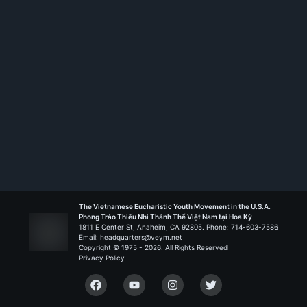
Membership ID:
106131
Rank:
HS TT
Đức Mẹ La Vang - Canoga Park
Liên Đoàn Ra Khơi
The Vietnamese Eucharistic Youth Movement in the U.S.A.
Phong Trào Thiếu Nhi Thánh Thể Việt Nam tại Hoa Kỳ
1811 E Center St, Anaheim, CA 92805. Phone: 714-603-7586
Email: headquarters@veym.net
Copyright © 1975 -
2026
. All Rights Reserved
Privacy Policy
Facebook
YouTube
Instagram
Twitter