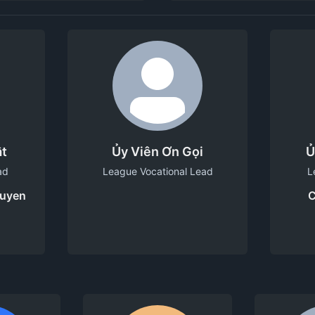
ật
Ủy Viên Ơn Gọi
Ủ
ad
League Vocational Lead
L
guyen
C