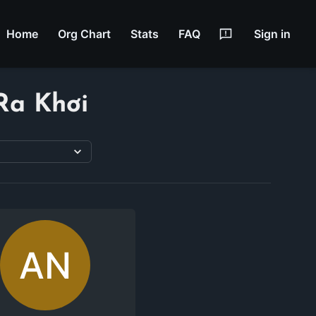
Home
Org Chart
Stats
FAQ
Sign in
Ra Khơi
AN