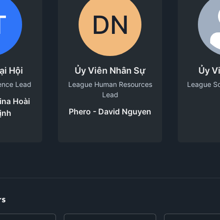
T
DN
ại Hội
Ủy Viên Nhân Sự
Ủy V
ence Lead
League Human Resources
League So
Lead
ina Hoài
Phero - David Nguyen
ịnh
rs