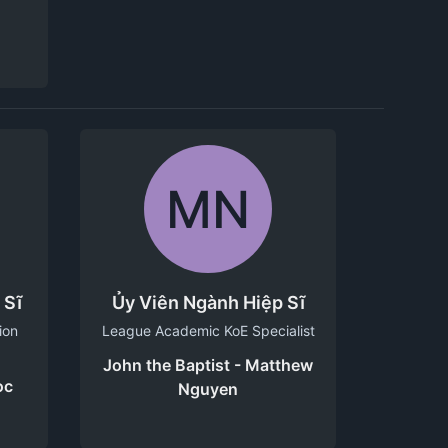
MN
 Sĩ
Ủy Viên Ngành Hiệp Sĩ
ion
League Academic KoE Specialist
John the Baptist - Matthew
oc
Nguyen