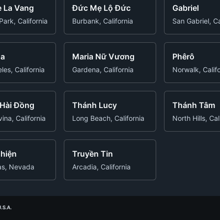
 La Vang
Đức Mẹ Lộ Đức
Gabriel
ark, California
Burbank, California
San Gabriel, Ca
ua
Maria Nữ Vương
Phêrô
les, California
Gardena, California
Norwalk, Calif
 Hài Đồng
Thánh Lucy
Thánh Tâm
ina, California
Long Beach, California
North Hills, Cal
hiện
Truyền Tin
as, Nevada
Arcadia, California
.S.A.