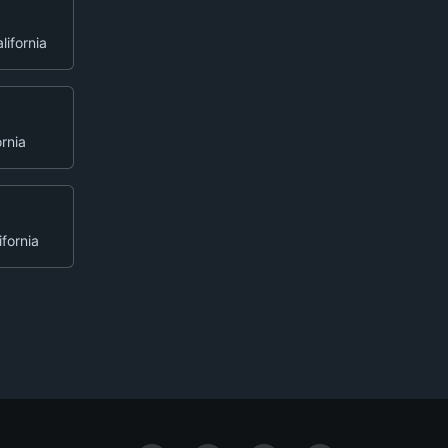
lifornia
ornia
ifornia