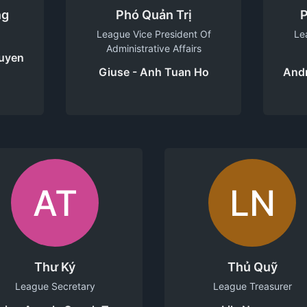
ng
Phó Quản Trị
P
League Vice President Of
Le
Administrative Affairs
guyen
Giuse - Anh Tuan Ho
And
AT
LN
Thư Ký
Thủ Quỹ
League Secretary
League Treasurer