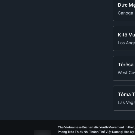
Đức Mẹ
Canoga P
Kitô V
Los Ange
Têrêsa
West Cov
Tôma T
Las Veg
The Vietnamese Eucharistic Youth Movement in the U
Phong Trào Thiếu Nhi Thánh Thể Việt Nam tại Hoa Kỳ