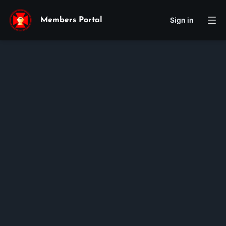
Sign in
Members Portal
Therese of Lisieux
Ashley
Yen Nhi
Ta