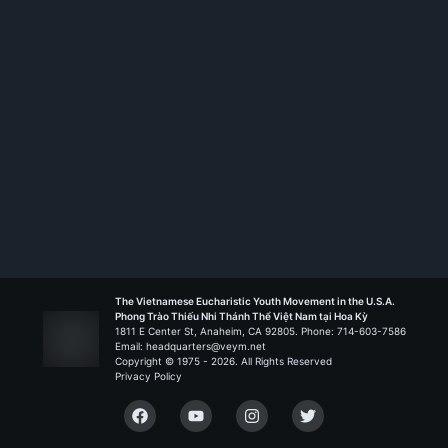
Membership ID:
106034
Emmanuel - Tustin
Liên Đoàn Nguồn Sống
The Vietnamese Eucharistic Youth Movement in the U.S.A.
Phong Trào Thiếu Nhi Thánh Thể Việt Nam tại Hoa Kỳ
1811 E Center St, Anaheim, CA 92805. Phone: 714-603-7586
Email: headquarters@veym.net
Copyright © 1975 -
2026
. All Rights Reserved
Privacy Policy
Facebook
YouTube
Instagram
Twitter