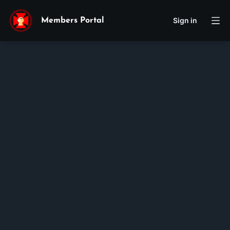
Sign in
Members Portal
Gerard Majella
Alan
Nguyen
Membership ID:
105864