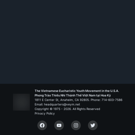
Rank:
HS TT
Anrê Dũng Lạc - Houston
Liên Đoàn Đức Mẹ Mân Côi
The Vietnamese Eucharistic Youth Movement in the U.S.A.
Phong Trào Thiếu Nhi Thánh Thể Việt Nam tại Hoa Kỳ
1811 E Center St, Anaheim, CA 92805. Phone: 714-603-7586
Email: headquarters@veym.net
Copyright © 1975 -
2026
. All Rights Reserved
Privacy Policy
Facebook
YouTube
Instagram
Twitter