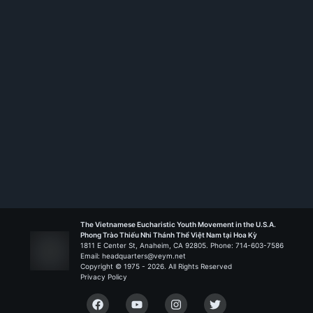
Rank:
HT I
Gabriel - San Gabriel
Liên Đoàn Ra Khơi
The Vietnamese Eucharistic Youth Movement in the U.S.A.
Phong Trào Thiếu Nhi Thánh Thể Việt Nam tại Hoa Kỳ
1811 E Center St, Anaheim, CA 92805. Phone: 714-603-7586
Email: headquarters@veym.net
Copyright © 1975 -
2026
. All Rights Reserved
Privacy Policy
Facebook
YouTube
Instagram
Twitter