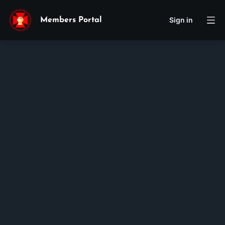
Sign in
Members Portal
Maria
Ngoc
Nguyen
Membership ID:
105486