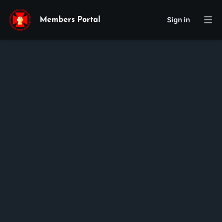
Sign in
Members Portal
Paul
Justin
Nghiem
Membership ID:
105370
Rank:
HT I