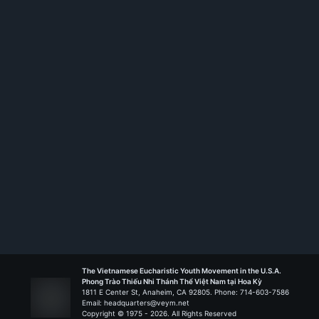
Đức Mẹ La Vang - Canoga Park
Liên Đoàn Ra Khơi
Leadership Roles
Ngành Trưởng Nghĩa Sĩ
Đức Mẹ La Vang
-
Canoga Park
The Vietnamese Eucharistic Youth Movement in the U.S.A.
Phong Trào Thiếu Nhi Thánh Thể Việt Nam tại Hoa Kỳ
1811 E Center St, Anaheim, CA 92805. Phone: 714-603-7586
Email: headquarters@veym.net
Copyright © 1975 -
2026
. All Rights Reserved