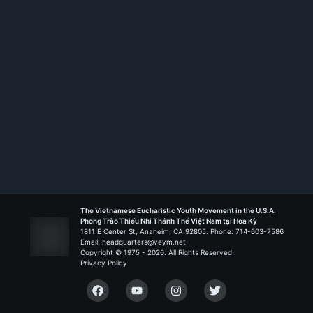
Membership ID:
105300
Rank:
HS TT
Thánh Tâm - North Hills
Liên Đoàn Ra Khơi
The Vietnamese Eucharistic Youth Movement in the U.S.A.
Phong Trào Thiếu Nhi Thánh Thể Việt Nam tại Hoa Kỳ
1811 E Center St, Anaheim, CA 92805. Phone: 714-603-7586
Email: headquarters@veym.net
Copyright © 1975 -
2026
. All Rights Reserved
Privacy Policy
Facebook
YouTube
Instagram
Twitter