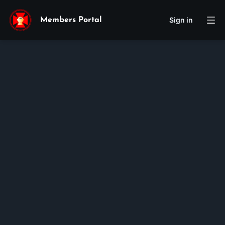
Sign in
Members Portal
Joseph
An
Thành
Vũ