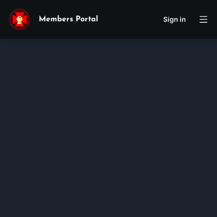
Sign in
Members Portal
John
Dan
Bao
Nguyen
Membership ID:
100638