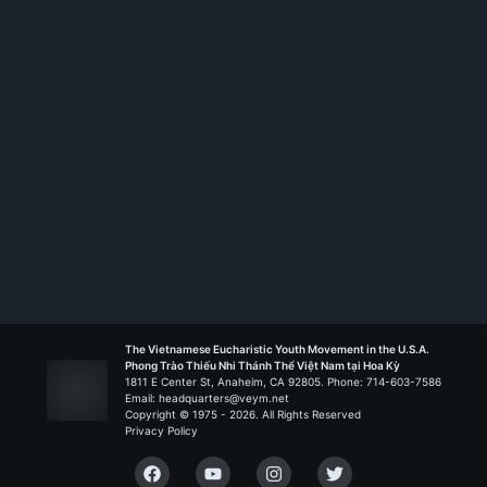
Rank:
HT I
Anrê Dũng Lạc - Houston
Liên Đoàn Đức Mẹ Mân Côi
The Vietnamese Eucharistic Youth Movement in the U.S.A.
Phong Trào Thiếu Nhi Thánh Thể Việt Nam tại Hoa Kỳ
1811 E Center St, Anaheim, CA 92805. Phone: 714-603-7586
Email: headquarters@veym.net
Copyright © 1975 -
2026
. All Rights Reserved
Privacy Policy
Facebook
YouTube
Instagram
Twitter