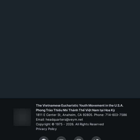
Membership ID:
106577
Rank:
HT I
Emmanuel - Garland
Liên Đoàn Biển Đức
The Vietnamese Eucharistic Youth Movement in the U.S.A.
Phong Trào Thiếu Nhi Thánh Thể Việt Nam tại Hoa Kỳ
1811 E Center St, Anaheim, CA 92805. Phone: 714-603-7586
Email: headquarters@veym.net
Copyright © 1975 -
2026
. All Rights Reserved
Privacy Policy