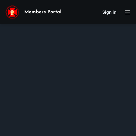
Sign in
Members Portal
Theresa
Johnson
Membership ID:
106559