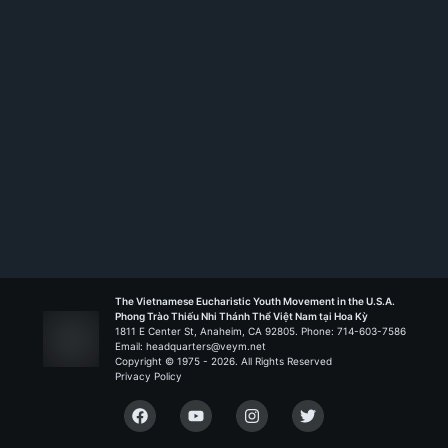
Rank:
HS TT
Thánh Gia - Auburn
Liên Đoàn Inhaxiô Loyola
The Vietnamese Eucharistic Youth Movement in the U.S.A.
Phong Trào Thiếu Nhi Thánh Thể Việt Nam tại Hoa Kỳ
1811 E Center St, Anaheim, CA 92805. Phone: 714-603-7586
Email: headquarters@veym.net
Copyright © 1975 -
2026
. All Rights Reserved
Privacy Policy
Facebook
YouTube
Instagram
Twitter