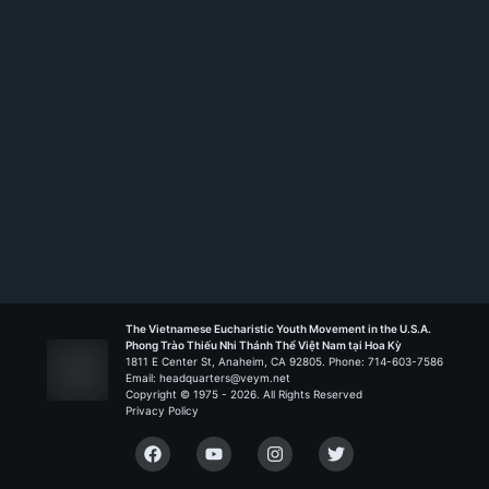
The Vietnamese Eucharistic Youth Movement in the U.S.A.
Phong Trào Thiếu Nhi Thánh Thể Việt Nam tại Hoa Kỳ
1811 E Center St, Anaheim, CA 92805. Phone: 714-603-7586
Email: headquarters@veym.net
Copyright © 1975 -
2026
. All Rights Reserved
Privacy Policy
Facebook
YouTube
Instagram
Twitter