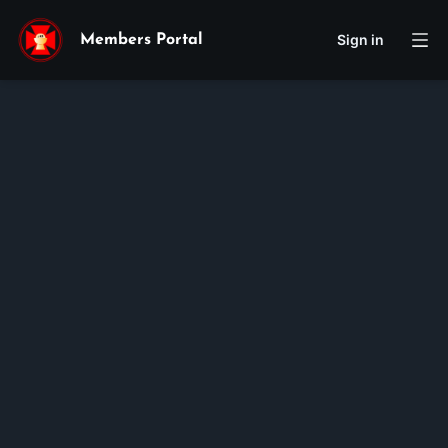
Sign in
Members Portal
Khanh
Le
Membership ID:
106558