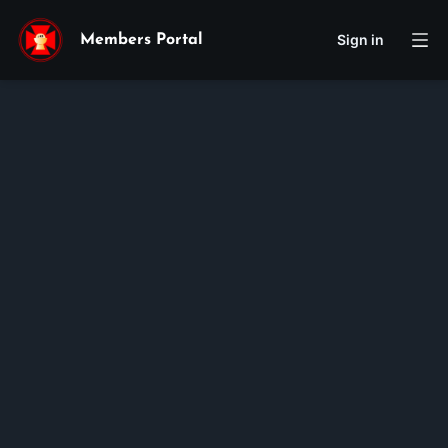
Sign in
Members Portal
Augustine
Chi Thien
Pham
Membership ID:
106530