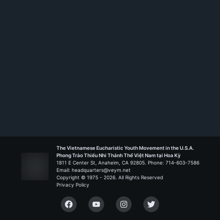
Têrêsa Hài Đồng Giêsu - Bridgeport
Liên Đoàn Phaolô Hạnh
The Vietnamese Eucharistic Youth Movement in the U.S.A.
Phong Trào Thiếu Nhi Thánh Thể Việt Nam tại Hoa Kỳ
1811 E Center St, Anaheim, CA 92805. Phone: 714-603-7586
Email: headquarters@veym.net
Copyright © 1975 -
2026
. All Rights Reserved
Privacy Policy
Facebook
YouTube
Instagram
Twitter