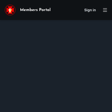
Sign in
Members Portal
Joseph
Timothy
Khang
Vu
Membership ID:
106476
Rank:
HS TT
Kitô Vua - San Diego