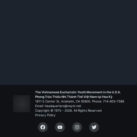
Liên Đoàn San Diego
The Vietnamese Eucharistic Youth Movement in the U.S.A.
Phong Trào Thiếu Nhi Thánh Thể Việt Nam tại Hoa Kỳ
1811 E Center St, Anaheim, CA 92805. Phone: 714-603-7586
Email: headquarters@veym.net
Copyright © 1975 -
2026
. All Rights Reserved
Privacy Policy
Facebook
YouTube
Instagram
Twitter