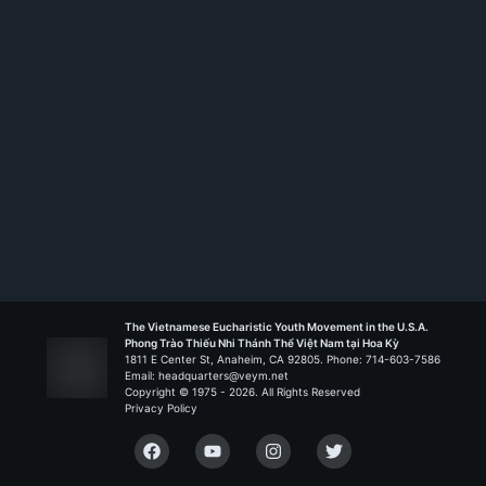
Liên Đoàn Biển Đức
The Vietnamese Eucharistic Youth Movement in the U.S.A.
Phong Trào Thiếu Nhi Thánh Thể Việt Nam tại Hoa Kỳ
1811 E Center St, Anaheim, CA 92805. Phone: 714-603-7586
Email: headquarters@veym.net
Copyright © 1975 -
2026
. All Rights Reserved
Privacy Policy
Facebook
YouTube
Instagram
Twitter