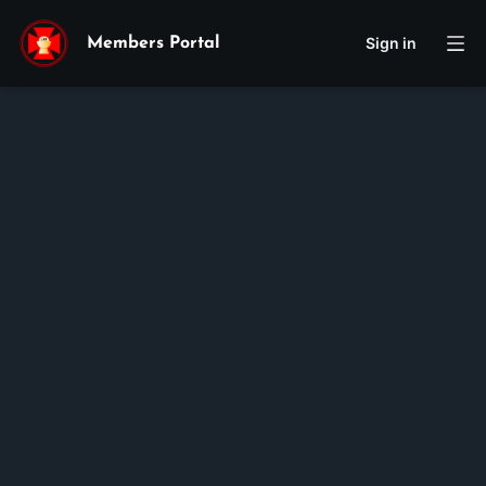
Sign in
Members Portal
St Maria
Holly
Duong
Membership ID:
106450