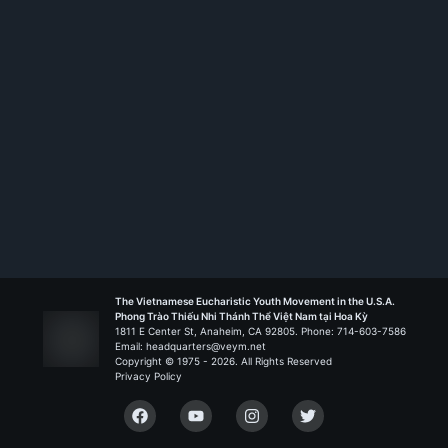
Rank:
HS TT
Anrê Dũng Lạc - Silver Spring
Liên Đoàn Đaminh Saviô
The Vietnamese Eucharistic Youth Movement in the U.S.A.
Phong Trào Thiếu Nhi Thánh Thể Việt Nam tại Hoa Kỳ
1811 E Center St, Anaheim, CA 92805. Phone: 714-603-7586
Email: headquarters@veym.net
Copyright © 1975 -
2026
. All Rights Reserved
Privacy Policy
Facebook
YouTube
Instagram
Twitter