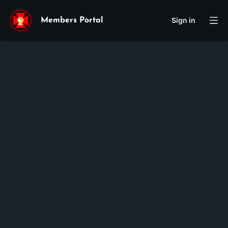
Sign in
Members Portal
Joseph
John
Khoa
Nguyen
Membership ID:
106216