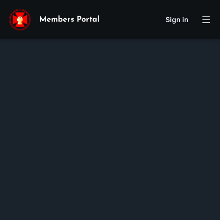
Sign in
Members Portal
Lena
Le
Membership ID:
106024