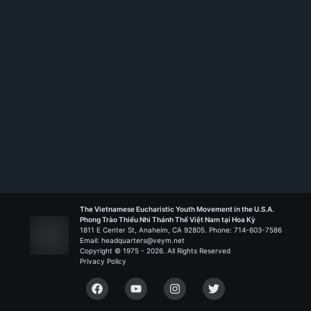
The Vietnamese Eucharistic Youth Movement in the U.S.A.
Phong Trào Thiếu Nhi Thánh Thể Việt Nam tại Hoa Kỳ
1811 E Center St, Anaheim, CA 92805. Phone: 714-603-7586
Email: headquarters@veym.net
Copyright © 1975 -
2026
. All Rights Reserved
Privacy Policy
Facebook
YouTube
Instagram
Twitter