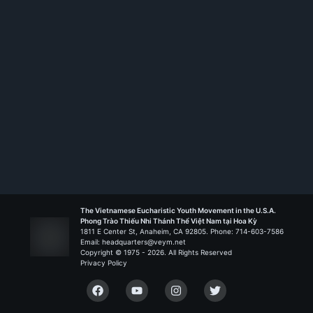
Membership ID:
105856
Rank:
TRỢ TÁ
Saint Barbara - Santa Ana
Liên Đoàn Nguồn Sống
The Vietnamese Eucharistic Youth Movement in the U.S.A.
Phong Trào Thiếu Nhi Thánh Thể Việt Nam tại Hoa Kỳ
1811 E Center St, Anaheim, CA 92805. Phone: 714-603-7586
Email: headquarters@veym.net
Copyright © 1975 -
2026
. All Rights Reserved
Privacy Policy
Facebook
YouTube
Instagram
Twitter