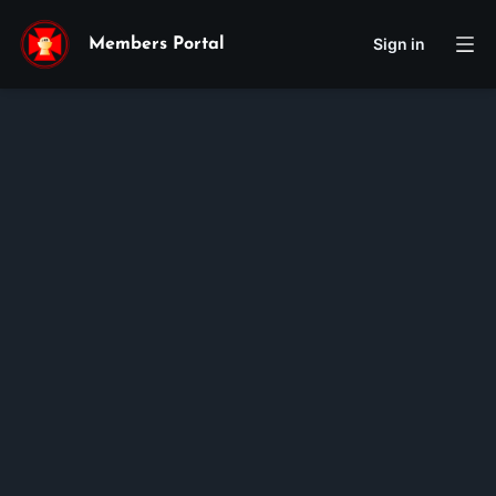
Sign in
Members Portal
Augustine
Thanh
Bui
Membership ID:
105846