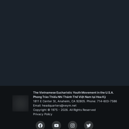
Rank:
HT I
Kitô Vua - Garden Grove
Liên Đoàn Nguồn Sống
The Vietnamese Eucharistic Youth Movement in the U.S.A.
Phong Trào Thiếu Nhi Thánh Thể Việt Nam tại Hoa Kỳ
1811 E Center St, Anaheim, CA 92805. Phone: 714-603-7586
Email: headquarters@veym.net
Copyright © 1975 -
2026
. All Rights Reserved
Privacy Policy
Facebook
YouTube
Instagram
Twitter