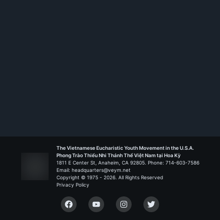
Membership ID:
105768
Rank:
HS TT
Fatima - Fort Worth
Liên Đoàn Biển Đức
The Vietnamese Eucharistic Youth Movement in the U.S.A.
Phong Trào Thiếu Nhi Thánh Thể Việt Nam tại Hoa Kỳ
1811 E Center St, Anaheim, CA 92805. Phone: 714-603-7586
Email: headquarters@veym.net
Copyright © 1975 -
2026
. All Rights Reserved
Privacy Policy
Facebook
YouTube
Instagram
Twitter