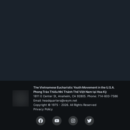
Membership ID:
105723
Rank:
HS TT
117 Thánh Tử Đạo Việt Nam - Arlington
Liên Đoàn Biển Đức
The Vietnamese Eucharistic Youth Movement in the U.S.A.
Phong Trào Thiếu Nhi Thánh Thể Việt Nam tại Hoa Kỳ
1811 E Center St, Anaheim, CA 92805. Phone: 714-603-7586
Email: headquarters@veym.net
Copyright © 1975 -
2026
. All Rights Reserved
Privacy Policy
Facebook
YouTube
Instagram
Twitter