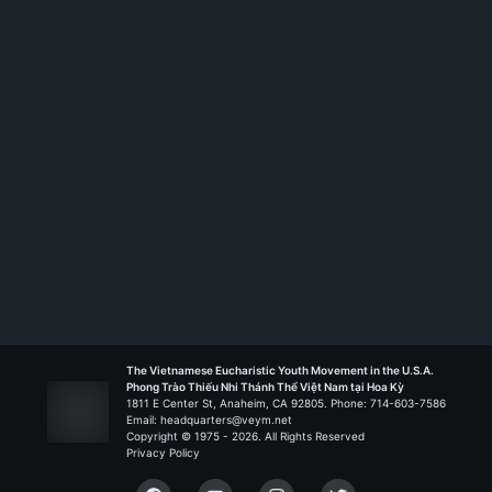
Membership ID:
105682
Rank:
HT I
Đức Mẹ Thiên Chúa - Riverside
Liên Đoàn Sinai
The Vietnamese Eucharistic Youth Movement in the U.S.A.
Phong Trào Thiếu Nhi Thánh Thể Việt Nam tại Hoa Kỳ
1811 E Center St, Anaheim, CA 92805. Phone: 714-603-7586
Email: headquarters@veym.net
Copyright © 1975 -
2026
. All Rights Reserved
Privacy Policy