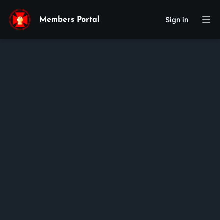
Sign in
Members Portal
Therese
Paula Thanh
Nhat
Pham