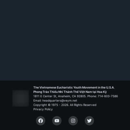
Rank:
HT I
Đức Mẹ Thiên Chúa - Riverside
Liên Đoàn Sinai
The Vietnamese Eucharistic Youth Movement in the U.S.A.
Phong Trào Thiếu Nhi Thánh Thể Việt Nam tại Hoa Kỳ
1811 E Center St, Anaheim, CA 92805. Phone: 714-603-7586
Email: headquarters@veym.net
Copyright © 1975 -
2026
. All Rights Reserved
Privacy Policy
Facebook
YouTube
Instagram
Twitter