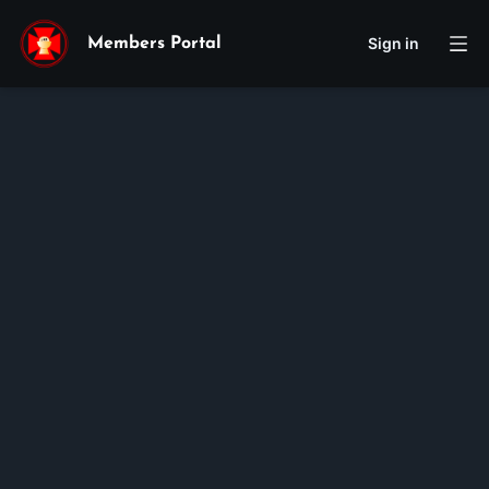
Sign in
Members Portal
B
Yuong
Membership ID:
105492