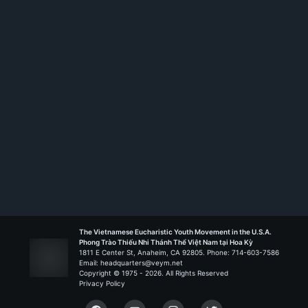
Membership ID:
105406
Rank:
HT I
Thánh Tâm - Port Arthur
Liên Đoàn Biển Đức
The Vietnamese Eucharistic Youth Movement in the U.S.A.
Phong Trào Thiếu Nhi Thánh Thể Việt Nam tại Hoa Kỳ
1811 E Center St, Anaheim, CA 92805. Phone: 714-603-7586
Email: headquarters@veym.net
Copyright © 1975 -
2026
. All Rights Reserved
Privacy Policy