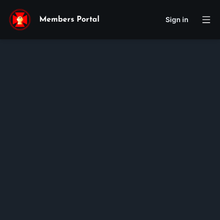
Sign in
Members Portal
Vincent
Jason
Tran
Membership ID:
105394