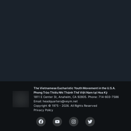
Rank:
HS TT
Don Bosco - Austin
Liên Đoàn Biển Đức
The Vietnamese Eucharistic Youth Movement in the U.S.A.
Phong Trào Thiếu Nhi Thánh Thể Việt Nam tại Hoa Kỳ
1811 E Center St, Anaheim, CA 92805. Phone: 714-603-7586
Email: headquarters@veym.net
Copyright © 1975 -
2026
. All Rights Reserved
Privacy Policy
Facebook
YouTube
Instagram
Twitter