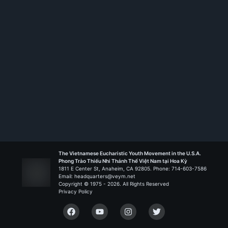
Saint Barbara - Santa Ana
Liên Đoàn Nguồn Sống
The Vietnamese Eucharistic Youth Movement in the U.S.A.
Phong Trào Thiếu Nhi Thánh Thể Việt Nam tại Hoa Kỳ
1811 E Center St, Anaheim, CA 92805. Phone: 714-603-7586
Email: headquarters@veym.net
Copyright © 1975 -
2026
. All Rights Reserved
Privacy Policy
Facebook
YouTube
Instagram
Twitter