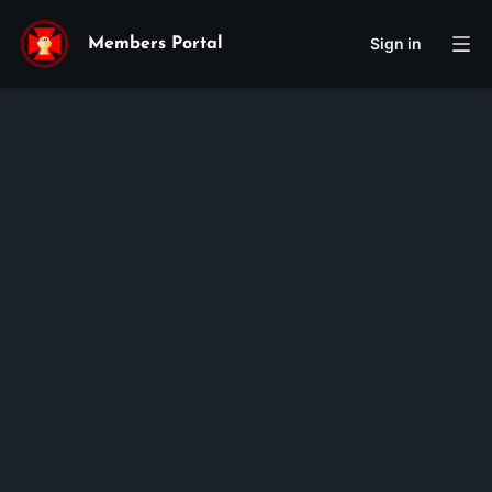
Sign in
Members Portal
Maria
Evelyn
Nhu
Nguyen
Membership ID:
105353
Rank:
HS TT