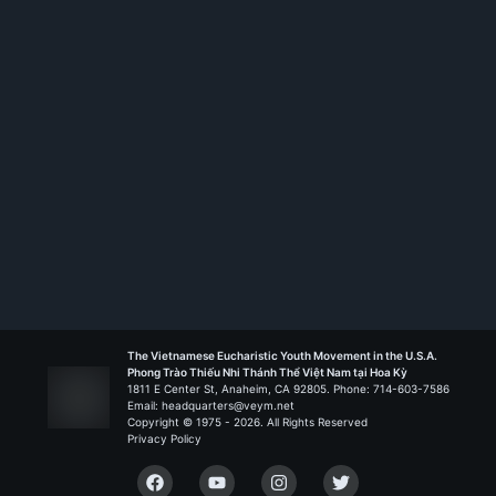
Rank:
HT II
Đức Mẹ Vô Nhiễm Nguyên Tội - Oklahoma City
Liên Đoàn Biển Đức
The Vietnamese Eucharistic Youth Movement in the U.S.A.
Phong Trào Thiếu Nhi Thánh Thể Việt Nam tại Hoa Kỳ
1811 E Center St, Anaheim, CA 92805. Phone: 714-603-7586
Email: headquarters@veym.net
Copyright © 1975 -
2026
. All Rights Reserved
Privacy Policy
Facebook
YouTube
Instagram
Twitter