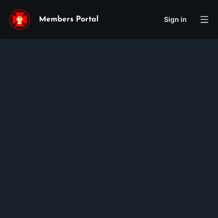
Sign in
Members Portal
Dominic
Luan
Nguyen
Membership ID:
100793