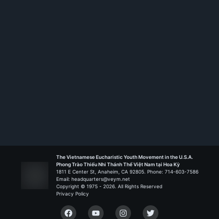
Rank:
HT I
Kitô Vua - St. Petersburg
Liên Đoàn Joan of Arc
The Vietnamese Eucharistic Youth Movement in the U.S.A.
Phong Trào Thiếu Nhi Thánh Thể Việt Nam tại Hoa Kỳ
1811 E Center St, Anaheim, CA 92805. Phone: 714-603-7586
Email: headquarters@veym.net
Copyright © 1975 -
2026
. All Rights Reserved
Privacy Policy
Facebook
YouTube
Instagram
Twitter