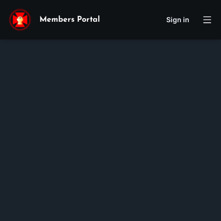
Sign in
Members Portal
Maria
Helen
Huynh
Membership ID:
100725