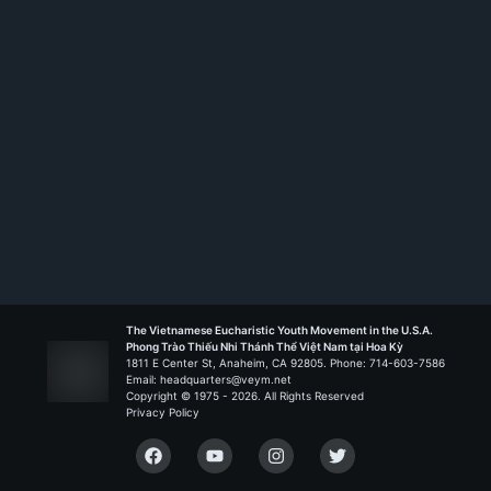
Saint Barbara - Santa Ana
Liên Đoàn Nguồn Sống
The Vietnamese Eucharistic Youth Movement in the U.S.A.
Phong Trào Thiếu Nhi Thánh Thể Việt Nam tại Hoa Kỳ
1811 E Center St, Anaheim, CA 92805. Phone: 714-603-7586
Email: headquarters@veym.net
Copyright © 1975 -
2026
. All Rights Reserved
Privacy Policy
Facebook
YouTube
Instagram
Twitter