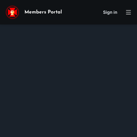
Sign in
Members Portal
Steven
Tran
Membership ID:
100543