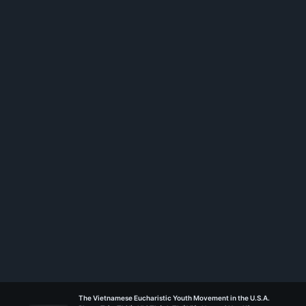
Rank:
HLVSC
Têrêsa Hài Đồng - Orange
Liên Đoàn Nguồn Sống
Previous Roles
Đoàn Trưởng
Têrêsa Hài Đồng
2023 - 2025
The Vietnamese Eucharistic Youth Movement in the U.S.A.