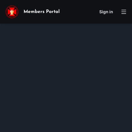
Sign in
Members Portal
Giuse
Kenny
Nguyen
Membership ID:
100473