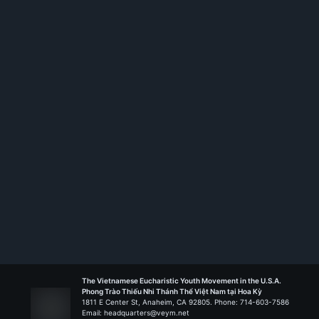
Ngành Trưởng Ấu Nhi
Têrêsa Hài Đồng
2021 - 2023
Ủy Viên Ngành Nghĩa Sĩ
Liên Đoàn Đaminh Saviô
2021 - 2023
The Vietnamese Eucharistic Youth Movement in the U.S.A.
Phong Trào Thiếu Nhi Thánh Thể Việt Nam tại Hoa Kỳ
1811 E Center St, Anaheim, CA 92805. Phone: 714-603-7586
Email: headquarters@veym.net