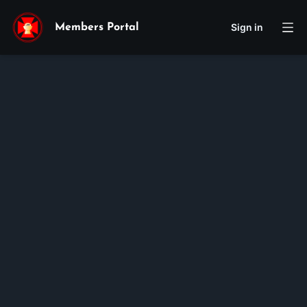
Sign in
Members Portal
Annê
Phùng Hạ
Hồng
Phan