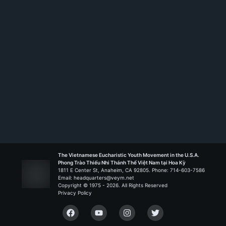
Thư Ký
Liên Đoàn John Paul II
2019 - 2022
The Vietnamese Eucharistic Youth Movement in the U.S.A.
Phong Trào Thiếu Nhi Thánh Thể Việt Nam tại Hoa Kỳ
1811 E Center St, Anaheim, CA 92805. Phone: 714-603-7586
Email: headquarters@veym.net
Copyright © 1975 -
2026
. All Rights Reserved
Privacy Policy
Facebook
YouTube
Instagram
Twitter