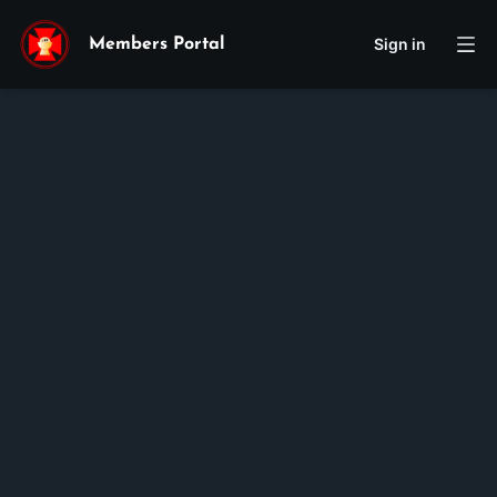
Sign in
Members Portal
Joseph
Eric
Nguyen
Membership ID:
100069