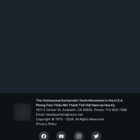
Rank:
HT I
Vinh Sơn Liêm - San Jose
Liên Đoàn Thánh Gia
The Vietnamese Eucharistic Youth Movement in the U.S.A.
Phong Trào Thiếu Nhi Thánh Thể Việt Nam tại Hoa Kỳ
1811 E Center St, Anaheim, CA 92805. Phone: 714-603-7586
Email: headquarters@veym.net
Copyright © 1975 -
2026
. All Rights Reserved
Privacy Policy
Facebook
YouTube
Instagram
Twitter