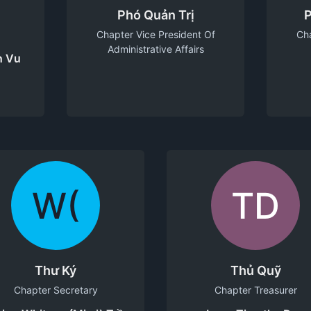
Phó Quản Trị
P
Chapter Vice President Of
Cha
Administrative Affairs
h Vu
W(
TD
Thư Ký
Thủ Quỹ
Chapter Secretary
Chapter Treasurer