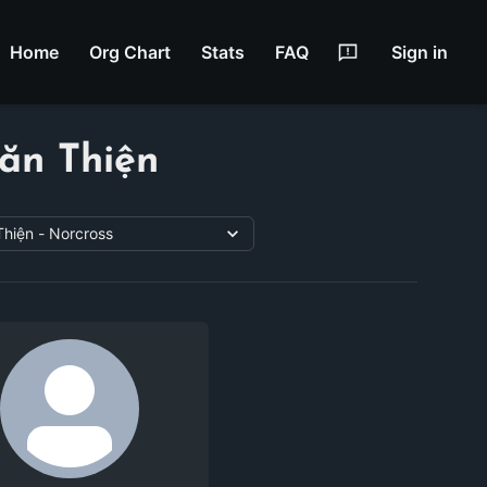
Home
Org Chart
Stats
FAQ
Sign in
ăn Thiện