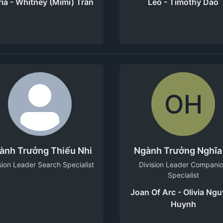
ia - Whitney (Mimi) Trần
Leo - Timothy Dao
OH
ành Trưởng Thiếu Nhi
Ngành Trưởng Nghĩa
sion Leader Search Specialist
Division Leader Compani
Specialist
Joan Of Arc - Olivia Ng
Huynh