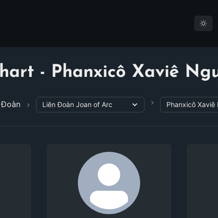
hart - Phanxicô Xaviê N
 Đoàn